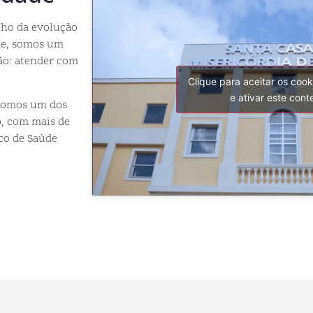
elho da evolução
ade, somos um
são: atender com
Clique para aceitar os coo
e ativar este con
 somos um dos
o, com mais de
co de Saúde