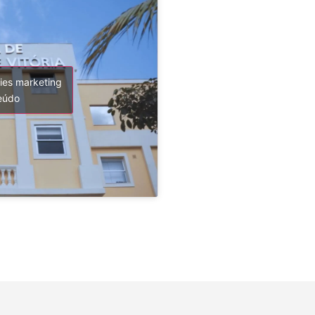
kies marketing
teúdo