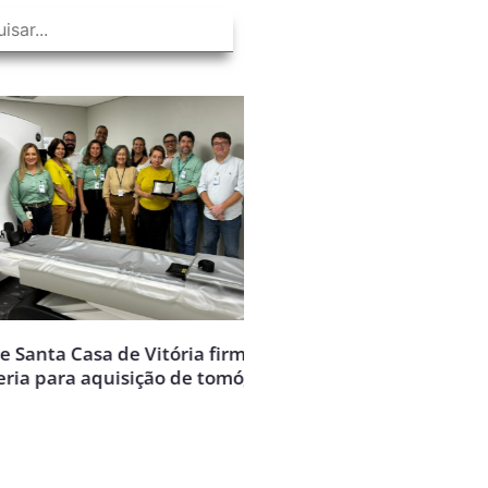
Casa de Vitória firmam
Santa Casa de Vitória e
 aquisição de tomógrafo
Monte Líbano juntas n
Rosa