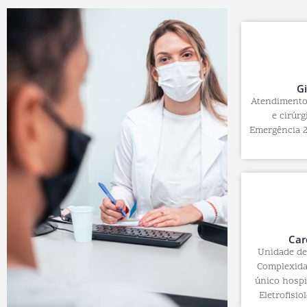
G
Atendimento 
e cirúrg
Emergência 2
Car
Unidade de
Complexida
único hospi
Eletrofisio