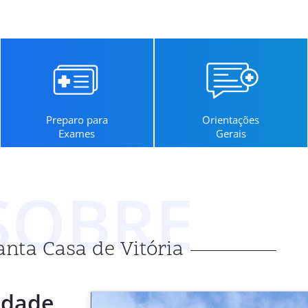
Preparo para
Orientações
Exames
Gerais
SOBRE
anta Casa de Vitória
idade